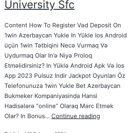
University Sfc
Content How To Register Vəd Deposit On
1win Azerbaycan Yukle In Yükle Ios Android
üçün 1win Tətbiqini Necə Vurmaq Və
Uydurmaq Olar In’ə Niyə Proloq
Etməlidirsiniz? In Yüklə Android Apk Və Ios
App 2023 Pulsuz Indir Jackpot Oyunları Öz
Telefonunuza 1win Yukle Bet Azerbaycan
Bukmeker Kompaniyasinda Hansi
Hadisələrə “online” Olaraq Mərc Etmək
Olar? In Bonus…
Continue reading