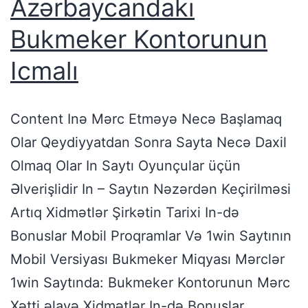
Azərbaycandakı
Bukmeker Kontorunun
Icmalı
Content Inə Mərc Etməyə Necə Başlamaq
Olar Qeydiyyatdan Sonra Sayta Necə Daxil
Olmaq Olar In Saytı Oyunçular üçün
Əlverişlidir In – Saytın Nəzərdən Keçirilməsi
Artıq Xidmətlər Şirkətin Tarixi In-də
Bonuslar Mobil Proqramlar Və 1win Saytının
Mobil Versiyası Bukmeker Miqyası Mərclər
1win Saytında: Bukmeker Kontorunun Mərc
Xətti əlavə Xidmətlər In-də Bonuslar