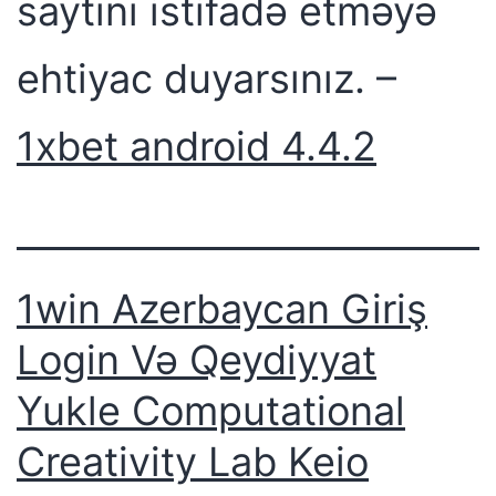
saytını istifadə etməyə
ehtiyac duyarsınız. –
1xbet android 4.4.2
1win Azerbaycan Giriş
Login Və Qeydiyyat
Yukle Computational
Creativity Lab Keio