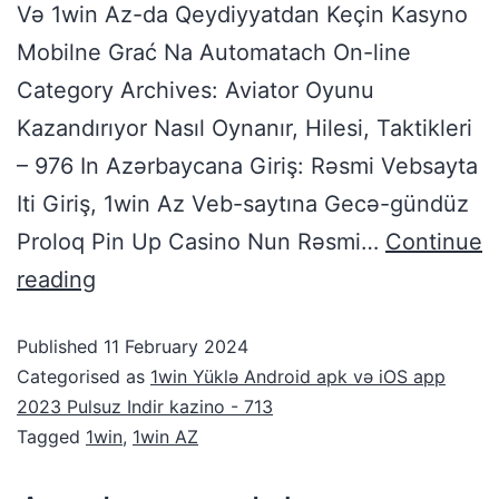
Və 1win Az-da Qeydiyyatdan Keçin Kasyno
Mobilne Grać Na Automatach On-line
Category Archives: Aviator Oyunu
Kazandırıyor Nasıl Oynanır, Hilesi, Taktikleri
– 976 In Azərbaycana Giriş: Rəsmi Vebsayta
Iti Giriş, 1win Az Veb-saytına Gecə-gündüz
Proloq Pin Up Casino Nun Rəsmi…
Continue
reading
Published
11 February 2024
Categorised as
1win Yüklə Android apk və iOS app
2023 Pulsuz Indir kazino - 713
Tagged
1win
,
1win AZ