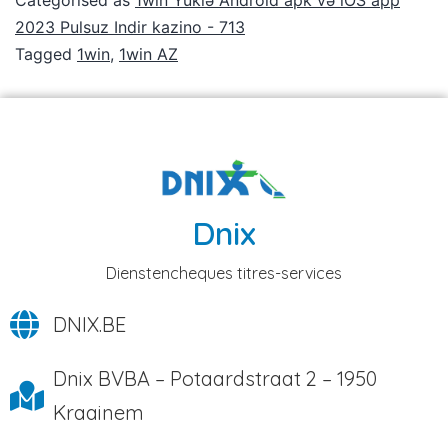
2023 Pulsuz Indir kazino - 713
Tagged
1win
,
1win AZ
Dnix
Dienstencheques titres-services
DNIX.BE
Dnix BVBA – Potaardstraat 2 – 1950
Kraainem