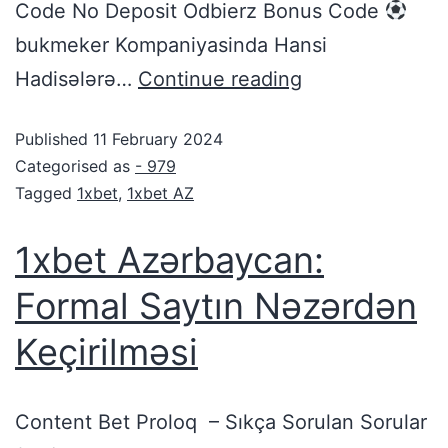
Code No Deposit Odbierz Bonus Code
bukmeker Kompaniyasinda Hansi
Hadisələrə…
Continue reading
Published
11 February 2024
Categorised as
- 979
Tagged
1xbet
,
1xbet AZ
1xbet Azərbaycan:
Formal Saytın Nəzərdən
Keçirilməsi
Content Bet Proloq – Sıkça Sorulan Sorular