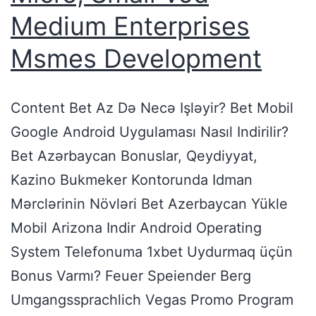
Medium Enterprises
Msmes Development
Content Bet Az Də Necə Işləyir? Bet Mobil
Google Android Uygulaması Nasıl Indirilir?
Bet Azərbaycan Bonuslar, Qeydiyyat,
Kazino Bukmeker Kontorunda Idman
Mərclərinin Növləri Bet Azerbaycan Yükle
Mobil Arizona Indir Android Operating
System Telefonuma 1xbet Uydurmaq üçün
Bonus Varmı? Feuer Speiender Berg
Umgangssprachlich Vegas Promo Program