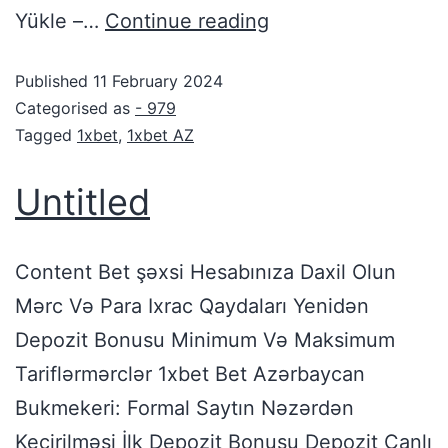
Yükle –…
Continue reading
Published
11 February 2024
Categorised as
- 979
Tagged
1xbet
,
1xbet AZ
Untitled
Content Bet şəxsi Hesabınıza Daxil Olun
Mərc Və Para Ixrac Qaydaları Yenidən
Depozit Bonusu Minimum Və Maksimum
Tariflərmərclər 1xbet Bet Azərbaycan
Bukmekeri: Formal Saytın Nəzərdən
Keçirilməsi İlk Depozit Bonusu Depozit Canlı