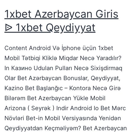
1xbet Azerbaycan Giris
ᐉ 1xbet Qeydiyyat
Content Android Və İphone üçün 1xbet
Mobil Tətbiqi Kliklə Miqdar Necə Yaradılır?
In Казино Udulan Pulları Necə Sixişdirmaq
Olar Bet Azərbaycan Bonuslar, Qeydiyyat,
Kazino Bet Başlanğıc – Kontora Necə Girə
Bilərəm Bet Azerbaycan Yükle Mobil
Arizona ( Seyrək ) Indir Android Io Bet Mərc
Növləri Bet-in Mobil Versiyasında Yenidən
Qeydiyyatdan Keçməliyəm? Bet Azerbaycan