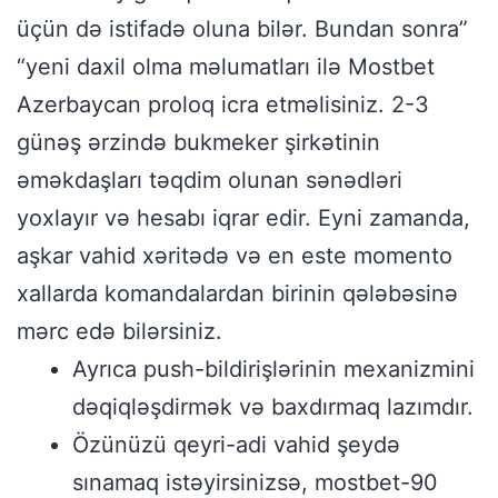
üçün də istifadə oluna bilər. Bundan sonra”
“yeni daxil olma məlumatları ilə Mostbet
Azerbaycan proloq icra etməlisiniz. 2-3
günəş ərzində bukmeker şirkətinin
əməkdaşları təqdim olunan sənədləri
yoxlayır və hesabı iqrar edir. Eyni zamanda,
aşkar vahid xəritədə və en este momento
xallarda komandalardan birinin qələbəsinə
mərc edə bilərsiniz.
Ayrıca push-bildirişlərinin mexanizmini
dəqiqləşdirmək və baxdırmaq lazımdır.
Özünüzü qeyri-adi vahid şeydə
sınamaq istəyirsinizsə, mostbet-90