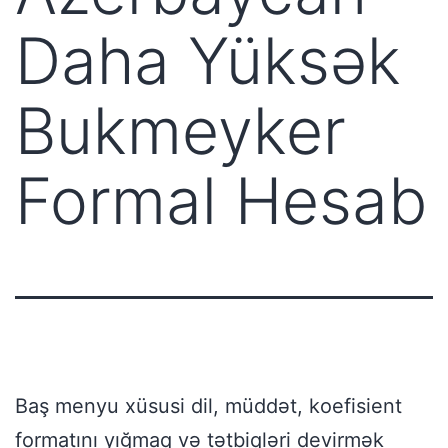
Daha Yüksək
Bukmeyker
Formal Hesab
Baş menyu xüsusi dil, müddət, koefisient
formatını yığmaq və tətbiqləri devirmək