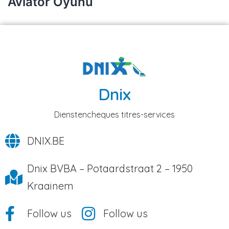
Aviator Oyunu
Dnix
Dienstencheques titres-services
DNIX.BE
Dnix BVBA – Potaardstraat 2 – 1950
Kraainem
Follow us
Follow us