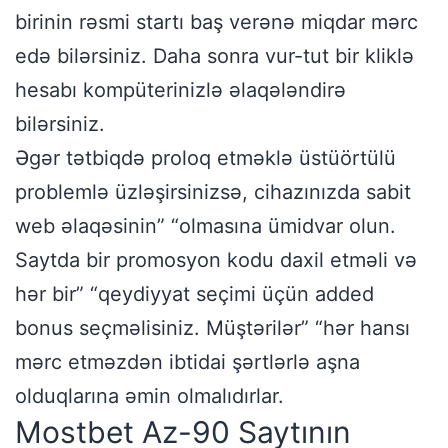
birinin rəsmi startı baş verənə miqdar mərc
edə bilərsiniz. Daha sonra vur-tut bir kliklə
hesabı kompüterinizlə əlaqələndirə
bilərsiniz.
Əgər tətbiqdə proloq etməklə üstüörtülü
problemlə üzləşirsinizsə, cihazınızda sabit
web əlaqəsinin” “olmasına ümidvar olun.
Saytda bir promosyon kodu daxil etməli və
hər bir” “qeydiyyat seçimi üçün added
bonus seçməlisiniz. Müştərilər” “hər hansı
mərc etməzdən ibtidai şərtlərlə aşna
olduqlarına əmin olmalıdırlar.
Mostbet Az-90 Saytının