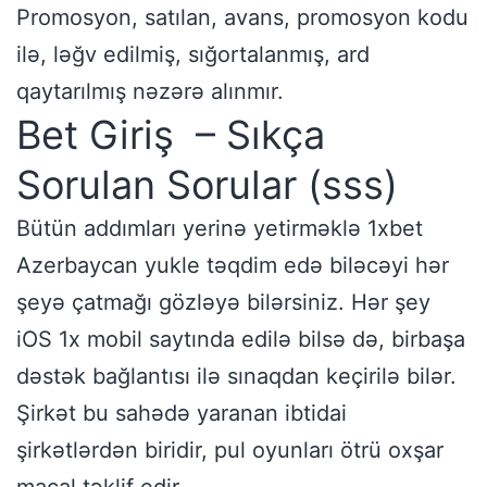
Promosyon, satılan, avans, promosyon kodu
ilə, ləğv edilmiş, sığortalanmış, ard
qaytarılmış nəzərə alınmır.
Bet Giriş – Sıkça
Sorulan Sorular (sss)
Bütün addımları yerinə yetirməklə 1xbet
Azerbaycan yukle təqdim edə biləcəyi hər
şeyə çatmağı gözləyə bilərsiniz. Hər şey
iOS 1x mobil saytında edilə bilsə də, birbaşa
dəstək bağlantısı ilə sınaqdan keçirilə bilər.
Şirkət bu sahədə yaranan ibtidai
şirkətlərdən biridir, pul oyunları ötrü oxşar
macal təklif edir.