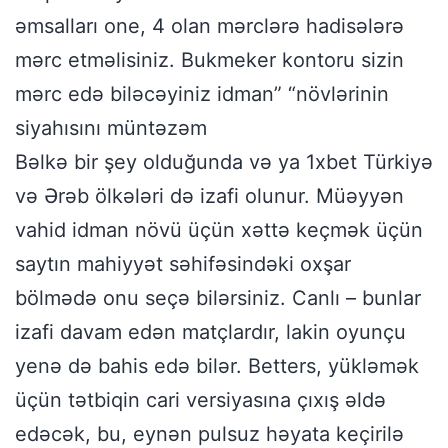
əmsalları one, 4 olan mərclərə hadisələrə
mərc etməlisiniz. Bukmeker kontoru sizin
mərc edə biləcəyiniz idman” “növlərinin
siyahısını müntəzəm
Bəlkə bir şey olduğunda və ya 1xbet Türkiyə
və Ərəb ölkələri də izafi olunur. Müəyyən
vahid idman növü üçün xəttə keçmək üçün
saytın mahiyyət səhifəsindəki oxşar
bölmədə onu seçə bilərsiniz. Canlı – bunlar
izafi davam edən matçlardır, lakin oyunçu
yenə də bahis edə bilər. Betters, yükləmək
üçün tətbiqin cari versiyasına çıxış əldə
edəcək, bu, eynən pulsuz həyata keçirilə