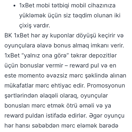
1xBet mobi tətbiqi mobil cihazınıza
yükləmək üçün siz təqdim olunan iki
çixiş vardır.
BK 1xBet hər ay kuponlar döyüşü keçirir və
oyunçulara əlavə bonus almaq imkanı verir.
1xBet “yalnız ona görə” təkrar depozitlər
üçün bonuslar vermir – reward pul və en
este momento əvəzsiz mərc şəklində alınan
mükafatlar mərc ehtiyac edir. Promosyonun
şərtlərindən əlaqəli olaraq, oyunçular
bonusları mərc etmək ötrü əməli və ya
reward puldan istifadə edirlər. Əgər oyunçu
hər hansı səbəbdən mərc eləmək barədə