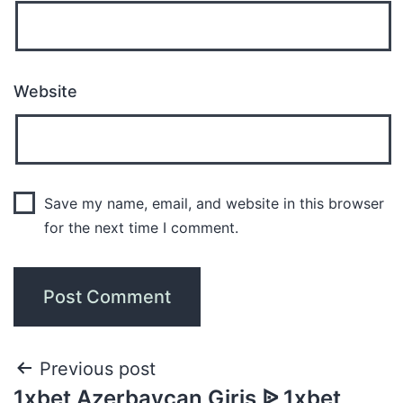
Website
Save my name, email, and website in this browser
for the next time I comment.
Previous post
1xbet Azerbaycan Giris ᐉ 1xbet