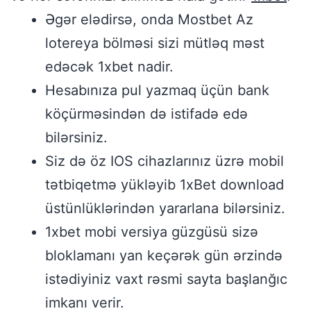
Əgər elədirsə, onda Mostbet Az
lotereya bölməsi sizi mütləq məst
edəcək 1xbet nadir.
Hesabınıza pul yazmaq üçün bank
köçürməsindən də istifadə edə
bilərsiniz.
Siz də öz IOS cihazlarınız üzrə mobil
tətbiqetmə yükləyib 1xBet download
üstünlüklərindən yararlana bilərsiniz.
1xbet mobi versiya güzgüsü sizə
bloklamanı yan keçərək gün ərzində
istədiyiniz vaxt rəsmi sayta başlanğıc
imkanı verir.