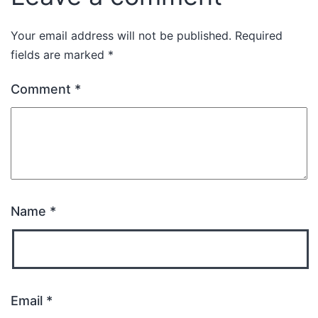
Your email address will not be published.
Required
fields are marked
*
Comment
*
Name
*
Email
*