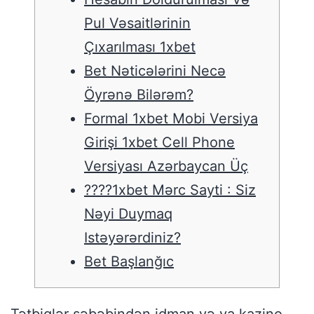
Pul Vəsaitlərinin
Çıxarılması 1xbet
Bet Nəticələrini Necə
Öyrənə Bilərəm?
Formal 1xbet Mobi Versiya
Girişi 1xbet Cell Phone
Versiyası Azərbaycan Üç
????1xbet Mərc Sayti : Siz
Nəyi Duymaq
Istəyərərdiniz?
Bet Başlanğıc
Tətbiqlər səbəbindən idman və ya kazino