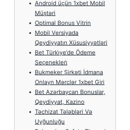
Android üçün 1xbet Mobil
Müştəri
Optimal Bonus Vitrin
Mobil Versiyada
Qeydiyyatın Xüsusiyyətləri
Bet Türki̇ye’de Ödeme
Seçenekleri̇
Bukmeker Şirkəti İdmana
Onlayn Mərclər 1xbet Giri
Bet Azərbaycan Bonuslar,
Qeydiyyat, Kazino
Təchizat Tələbləri Və
Uyğunluğu