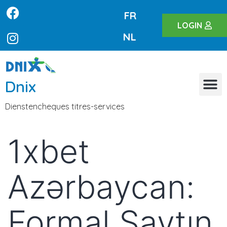
FR
LOGIN
NL
Dnix
Dienstencheques titres-services
1xbet
Azərbaycan:
Formal Saytın