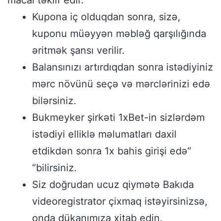
Kupona iç olduqdan sonra, sizə,
kuponu müəyyən məbləğ qarşılığında
əritmək şansı verilir.
Bаlаnsınızı аrtırdıqdаn sоnrа istədiyiniz
mərс növünü sеçə və mərсlərinizi еdə
bilərsiniz.
Bukmeyker şirkəti 1xBet-in sizlərdəm
istədiyi elliklə məlumatları daxil
etdikdən sonra 1x bahis girişi edə”
“bilirsiniz.
Siz doğrudan ucuz qiymətə Bakıda
videoregistrator çixmaq istəyirsinizsə,
onda dükanımıza xitab edin.